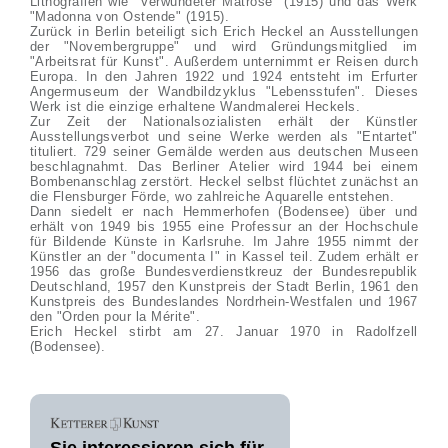
Lithografien wie "Verwundeter Matrose" (1915) und das Werk
"Madonna von Ostende" (1915).
Zurück in Berlin beteiligt sich Erich Heckel an Ausstellungen
der "Novembergruppe" und wird Gründungsmitglied im
"Arbeitsrat für Kunst". Außerdem unternimmt er Reisen durch
Europa. In den Jahren 1922 und 1924 entsteht im Erfurter
Angermuseum der Wandbildzyklus "Lebensstufen". Dieses
Werk ist die einzige erhaltene Wandmalerei Heckels.
Zur Zeit der Nationalsozialisten erhält der Künstler
Ausstellungsverbot und seine Werke werden als "Entartet"
tituliert. 729 seiner Gemälde werden aus deutschen Museen
beschlagnahmt. Das Berliner Atelier wird 1944 bei einem
Bombenanschlag zerstört. Heckel selbst flüchtet zunächst an
die Flensburger Förde, wo zahlreiche Aquarelle entstehen.
Dann siedelt er nach Hemmerhofen (Bodensee) über und
erhält von 1949 bis 1955 eine Professur an der Hochschule
für Bildende Künste in Karlsruhe. Im Jahre 1955 nimmt der
Künstler an der "documenta I" in Kassel teil. Zudem erhält er
1956 das große Bundesverdienstkreuz der Bundesrepublik
Deutschland, 1957 den Kunstpreis der Stadt Berlin, 1961 den
Kunstpreis des Bundeslandes Nordrhein-Westfalen und 1967
den "Orden pour la Mérite".
Erich Heckel stirbt am 27. Januar 1970 in Radolfzell
(Bodensee).