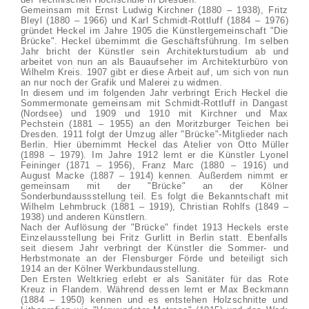
Gemeinsam mit Ernst Ludwig Kirchner (1880 – 1938), Fritz
Bleyl (1880 – 1966) und Karl Schmidt-Rottluff (1884 – 1976)
gründet Heckel im Jahre 1905 die Künstlergemeinschaft "Die
Brücke". Heckel übernimmt die Geschäftsführung. Im selben
Jahr bricht der Künstler sein Architekturstudium ab und
arbeitet von nun an als Bauaufseher im Architekturbüro von
Wilhelm Kreis. 1907 gibt er diese Arbeit auf, um sich von nun
an nur noch der Grafik und Malerei zu widmen.
In diesem und im folgenden Jahr verbringt Erich Heckel die
Sommermonate gemeinsam mit Schmidt-Rottluff in Dangast
(Nordsee) und 1909 und 1910 mit Kirchner und Max
Pechstein (1881 – 1955) an den Moritzburger Teichen bei
Dresden. 1911 folgt der Umzug aller "Brücke"-Mitglieder nach
Berlin. Hier übernimmt Heckel das Atelier von Otto Müller
(1898 – 1979). Im Jahre 1912 lernt er die Künstler Lyonel
Feininger (1871 – 1956), Franz Marc (1880 – 1916) und
August Macke (1887 – 1914) kennen. Außerdem nimmt er
gemeinsam mit der "Brücke" an der Kölner
Sonderbundaussstellung teil. Es folgt die Bekanntschaft mit
Wilhelm Lehmbruck (1881 – 1919), Christian Rohlfs (1849 –
1938) und anderen Künstlern.
Nach der Auflösung der "Brücke" findet 1913 Heckels erste
Einzelausstellung bei Fritz Gurlitt in Berlin statt. Ebenfalls
seit diesem Jahr verbringt der Künstler die Sommer- und
Herbstmonate an der Flensburger Förde und beteiligt sich
1914 an der Kölner Werkbundausstellung.
Den Ersten Weltkrieg erlebt er als Sanitäter für das Rote
Kreuz in Flandern. Während dessen lernt er Max Beckmann
(1884 – 1950) kennen und es entstehen Holzschnitte und